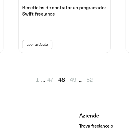
Beneficios de contratar un programador
Swift freelance
Leer artículo
1
...
47
48
49
...
52
Aziende
Trova freelance o