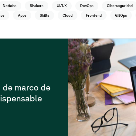
Noticias
Shakers
UI/UX
DevOps
Ciberseguridad
nce
Apps
Skills
Cloud
Frontend
GitOps
: de marco de
dispensable