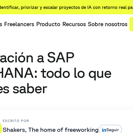
dentificar, priorizar y escalar proyectos de IA con retorno real p
s
Freelancers
Producto
Recursos
Sobre nosotros
ación a SAP
ANA: todo lo que
s saber
ESCRITO POR
Shakers, The home of freeworking
Seguir