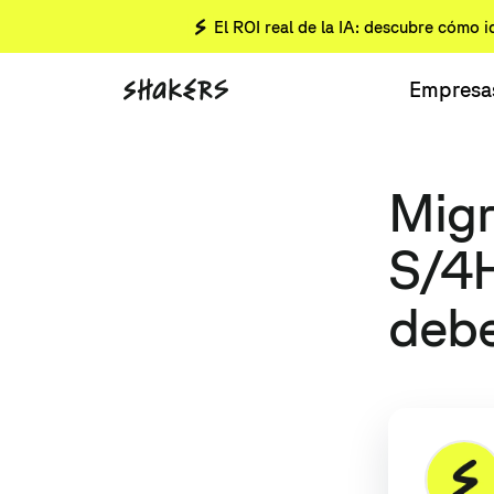
El ROI real de la IA: descubre cómo i
Empresa
Migr
S/4H
debe