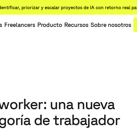
dentificar, priorizar y escalar proyectos de IA con retorno real p
s
Freelancers
Producto
Recursos
Sobre nosotros
worker: una nueva
goría de trabajador