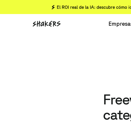
El ROI real de la IA: descubre cómo i
Empresa
Free
cate