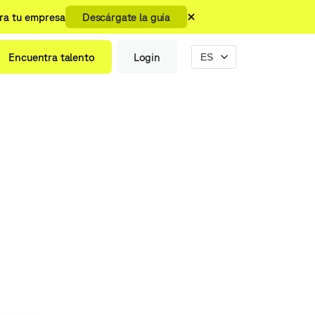
ara tu empresa
Descárgate la guía
Encuentra talento
Login