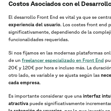
Costos Asociados con el Desarroll
El desarrollo Front End es vital ya que se centr
experiencia del usuario
. Los costes front end 
significativamente, dependiendo de la compleji
funcionalidades requeridas.
Si nos fijamos en las modernas plataformas onli
de un
freelancer especializado en Front End
pue
20€ y 120€ por hora e incluso más. La duración
otro lado, es variable y se ajusta según las
nece
cada empresa
.
Es importante considerar que una
interfaz int
atractiva
puede significativamente incrementa
la retención de usuarios
, por lo que invertir e