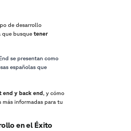
ipo de desarrollo
sa que busque
tener
k End se presentan como
resas españolas que
t end y back end
, y cómo
s más informadas para tu
ollo en el Éxito