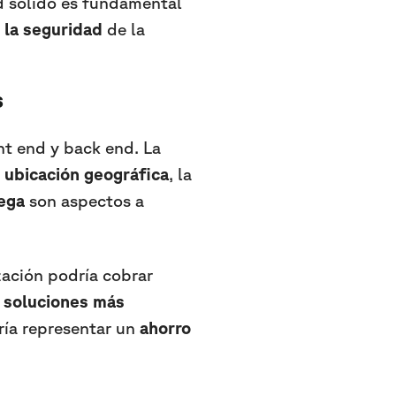
nd sólido es fundamental
y la seguridad
de la
s
ont end y back end. La
a
ubicación geográfica
, la
ega
son aspectos a
zación podría cobrar
r
soluciones más
dría representar un
ahorro