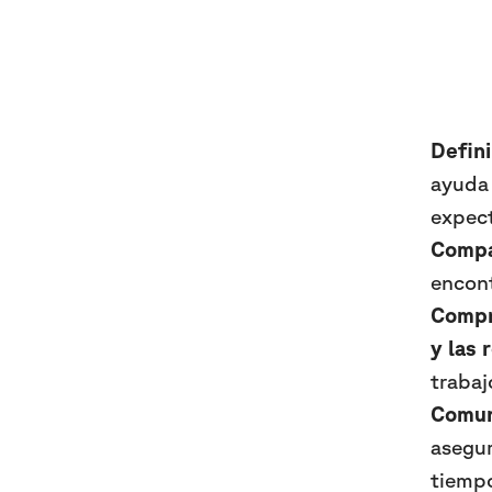
Defin
ayuda
expect
Compa
encont
Compr
y las 
trabaj
Comun
asegur
tiemp