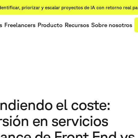
dentificar, priorizar y escalar proyectos de IA con retorno real p
s
Freelancers
Producto
Recursos
Sobre nosotros
ndiendo el coste:
rsión en servicios
lance de Front End vs