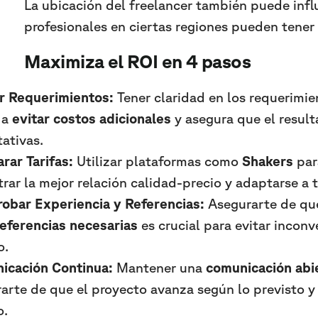
La ubicación del freelancer también puede influ
profesionales en ciertas regiones pueden tener 
Maximiza el ROI en 4 pasos
ir Requerimientos:
Tener claridad en los requerimie
 a
evitar costos adicionales
y asegura que el resulta
ativas.
rar Tarifas:
Utilizar plataformas como
Shakers
par
rar la mejor relación calidad-precio y adaptarse a 
obar Experiencia y Referencias:
Asegurarte de que
referencias necesarias
es crucial para evitar inconv
o.
icación Continua:
Mantener una
comunicación abie
arte de que el proyecto avanza según lo previsto y 
o.