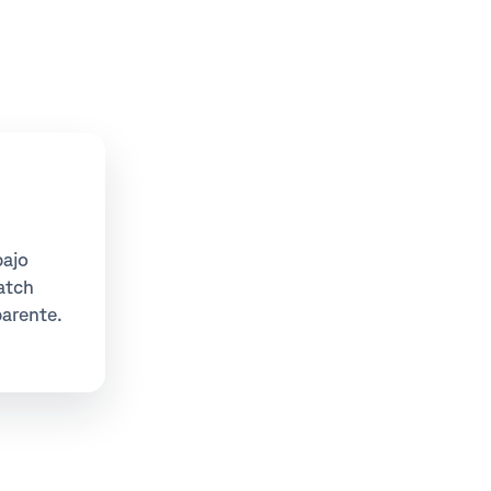
bajo
atch
parente.