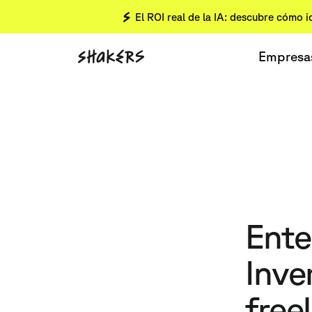
El ROI real de la IA: descubre cómo i
Empresa
Ente
Inve
free