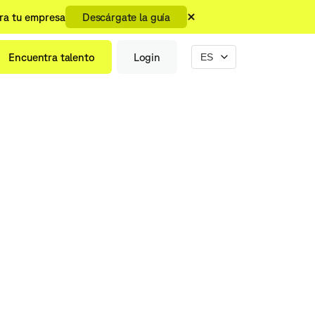
ara tu empresa
Descárgate la guía
Encuentra talento
Login
.