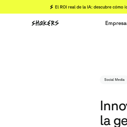
El ROI real de la IA: descubre cómo i
Empresa
Social Media
Inno
la g