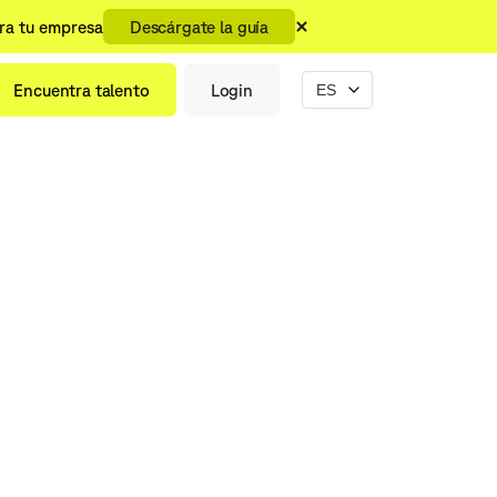
ara tu empresa
Descárgate la guía
Encuentra talento
Login