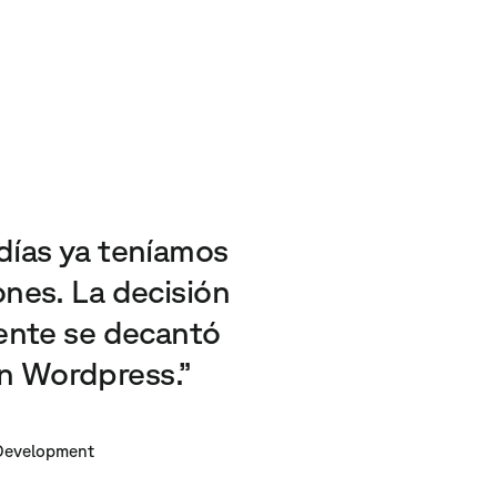
días ya teníamos
nes. La decisión
mente se decantó
en Wordpress.”
 Development