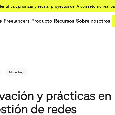
dentificar, priorizar y escalar proyectos de IA con retorno real p
s
Freelancers
Producto
Recursos
Sobre nosotros
Marketing
vación y prácticas en
estión de redes