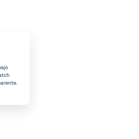
bajo
atch
parente.