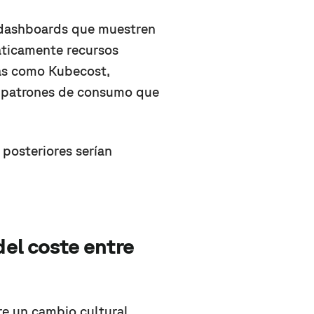
r dashboards que muestren
áticamente recursos
as como Kubecost,
r patrones de consumo que
s posteriores serían
del coste entre
re un cambio cultural