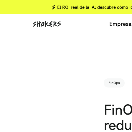
El ROI real de la IA: descubre cómo i
Empresa
FinOps
FinO
redu