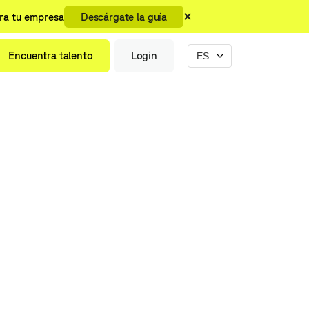
ara tu empresa
Descárgate la guía
Encuentra talento
Login