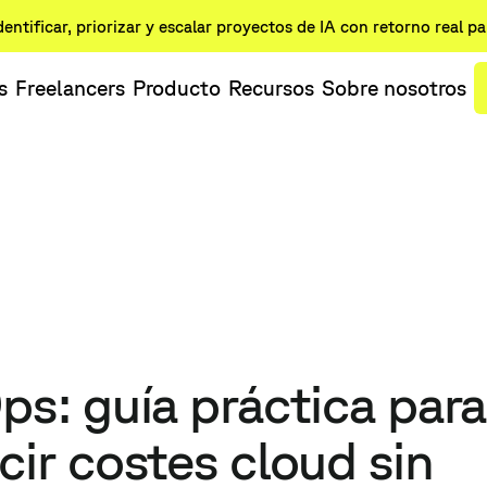
dentificar, priorizar y escalar proyectos de IA con retorno real p
s
Freelancers
Producto
Recursos
Sobre nosotros
ps: guía práctica para
cir costes cloud sin