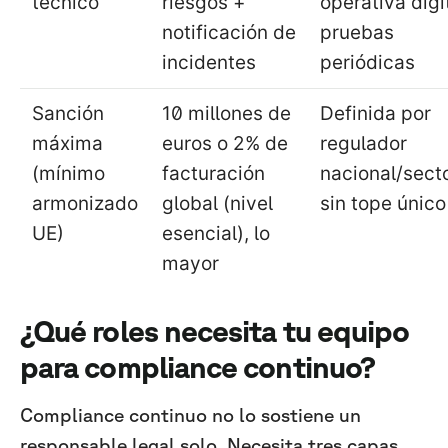
técnico
riesgos +
operativa digi
notificación de
pruebas
incidentes
periódicas
Sanción
10 millones de
Definida por
máxima
euros o 2% de
regulador
(mínimo
facturación
nacional/secto
armonizado
global (nivel
sin tope únic
UE)
esencial), lo
mayor
¿Qué roles necesita tu equipo
para compliance continuo?
Compliance continuo no lo sostiene un
responsable legal solo. Necesita tres capas